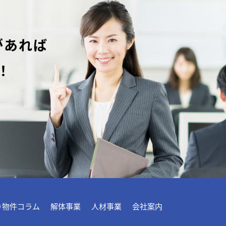
があれば
！
り物件コラム
解体事業
人材事業
会社案内