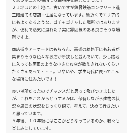
２１坪ほどの土地に、古いですが鉄骨鉄筋コンクリート造
三階建ての店舗・住居になっています。駅近くでエリア的
にもよくあるような、ゴチャゴチャした場所ではあります
が、便利で活気に溢れた？実に雰囲気のある良さそうな場
所ですよ。
商店街やアーケードはもちろん、高架の線路下にも若者が
集まりそうな色々なお店が所狭しと並んでいて、少し路地
に入っても民家のような小さなお店が数えきれないくらい
たくさんあって・・・。いやいや、学生時代に戻ってこん
な場所に住みたいです！
良い場所だったのでチャンスだと思って飛びつきました
が、これをこれからどうするかは、保有しながら建物の状
況や周囲の状況をじっくり観て、考えて、決めて行きたい
と思っています。
５年後、１０年後にはここがどうなっているのか、我々も
楽しみにしています。