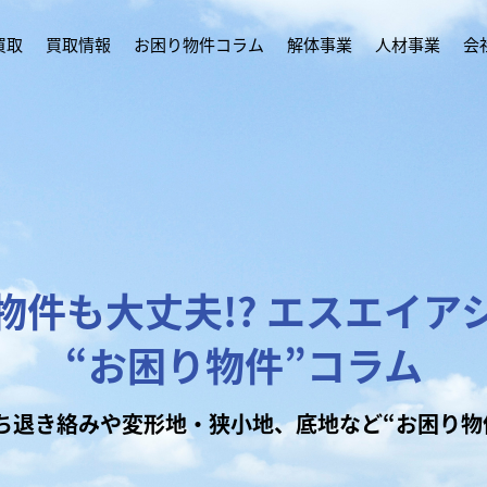
買取
買取情報
お困り物件コラム
解体事業
人材事業
会
物件も大丈夫!?
エスエイア
“お困り物件”コラム
ち退き絡みや変形地・狭小地、底地など“お困り物