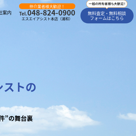
仲介業者様大歓迎！
048-824-0900
社案内
無料査定・無料相談
Tel.
フォームはこちら
エスエイアシスト本店（浦和）
シストの
件”の舞台裏