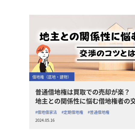
借地権（底地・建物）
普通借地権は買取での売却が楽？
地主との関係性に悩む借地権者の
#借地借家法
#定期借地権
#普通借地権
2024.05.16