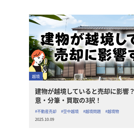
越境
建物が越境していると売却に影響
意・分筆・買取の3択！
#不動産売却
#空中越境
#越境問題
#越境物
2025.10.09