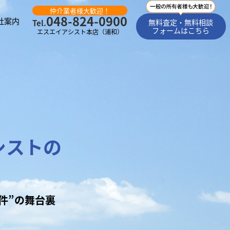
仲介業者様大歓迎！
048-824-0900
社案内
無料査定・無料相談
Tel.
フォームはこちら
エスエイアシスト本店（浦和）
シストの
件”の舞台裏