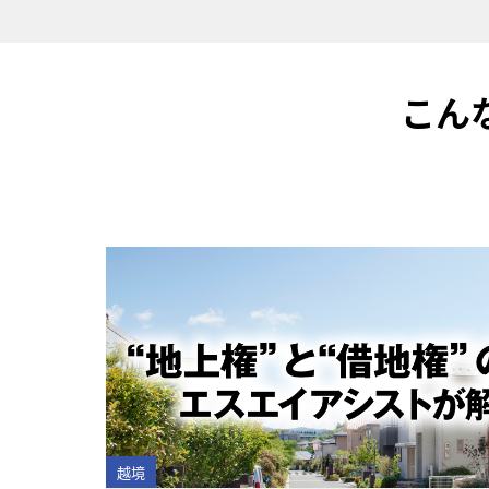
こん
越境