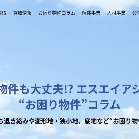
買取
買取情報
お困り物件コラム
解体事業
人材事業
会
物件も大丈夫!?
エスエイア
“お困り物件”コラム
ち退き絡みや変形地・狭小地、底地など“お困り物