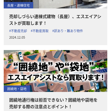
長屋・連棟住宅
売却しづらい連棟式建物（長屋）、エスエイアシ
ストが買取します！
#不動産売却
#不動産買取
#訳あり・難あり物件
2024.12.05
囲繞地・袋地
囲繞地通行権は拒否できない？囲繞地や袋地を
売却する際の注意点とポイント！