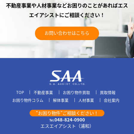
不動産事業や人材事業などお困りのことがあれば
エス
エイアシストにご相談ください！
お問い合わせはこちら
TOP
不動産事業
お困り物件買取
買取情報
お困り物件コラム
解体事業
人材事業
会社案内
“お困り物件”ご相談ください！
048-824-0900
Tel.
エスエイアシスト（浦和）