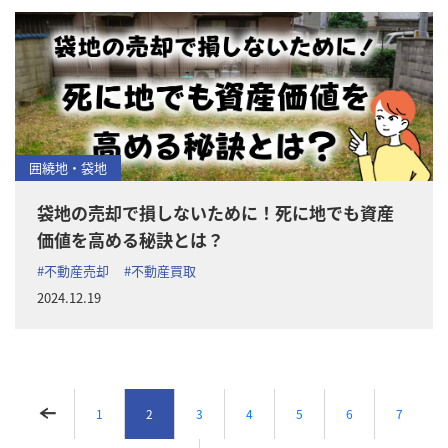
囲繞地・袋地
袋地の売却で損しないために！死に地でも資産
価値を高める秘訣とは？
#不動産売却
#不動産買取
2024.12.19
1
2
3
4
5
6
7