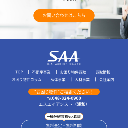
お問い合わせはこちら
TOP
不動産事業
お困り物件買取
買取情報
お困り物件コラム
解体事業
人材事業
会社案内
“お困り物件”ご相談ください！
048-824-0900
Tel.
エスエイアシスト（浦和）
無料査定・無料相談