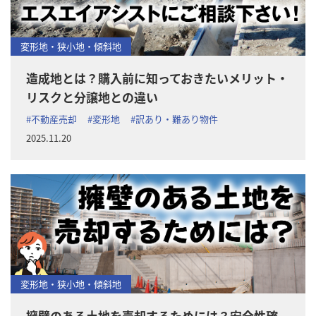
変形地・狭小地・傾斜地
造成地とは？購入前に知っておきたいメリット・
リスクと分譲地との違い
#不動産売却
#変形地
#訳あり・難あり物件
2025.11.20
変形地・狭小地・傾斜地
擁壁のある土地を売却するためには？安全性確